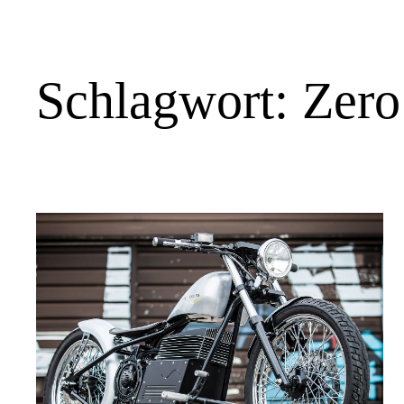
Schlagwort:
Zero